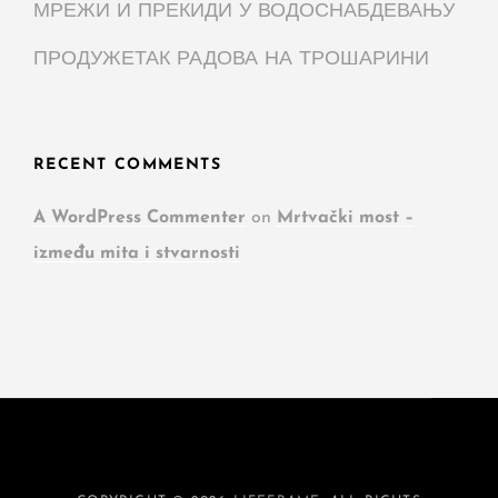
МРЕЖИ И ПРЕКИДИ У ВОДОСНАБДЕВАЊУ
ПРОДУЖЕТАК РАДОВА НА ТРОШАРИНИ
RECENT COMMENTS
A WordPress Commenter
on
Mrtvački most –
između mita i stvarnosti