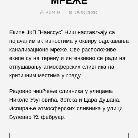
МРЕЖЕ
BY
POSTED
ADMIN
29/06/2026
ON
Екипе ЈКП “Наиссус“ Ниш настављају са
појачаним активностима у оквиру одржавања
канализационе мреже. Све расположиве
екипе су на терену и интензивно се ради на
отпушавању атмосферских сливника на
критичним местима у граду.
Редовно чишћење сливника у улицама:
Николе Узуновића, Зетска и Цара Душана.
Испирање атмосферских сливника у улици
Булевар 12. фебруар.
Post