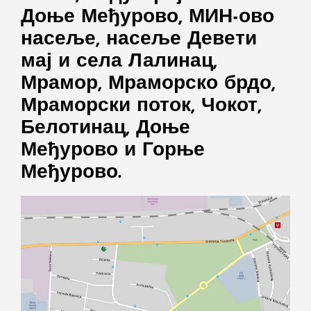
Доње Међурово, МИН-ово
насеље, насеље Девети
мај и села Лалинац,
Мрамор, Мраморско брдо,
Мраморски поток, Чокот,
Белотинац, Доње
Међурово и Горње
Међурово.