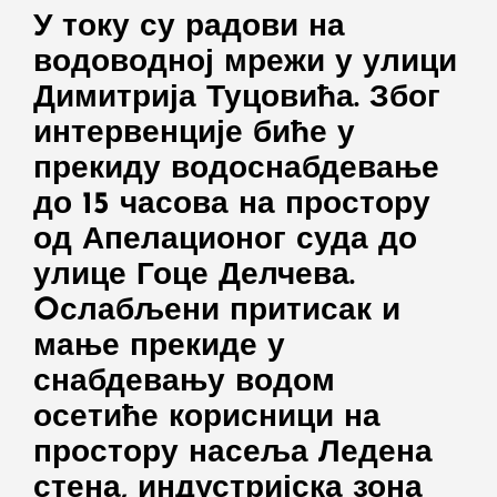
У току су радови на
водоводној мрежи у улици
Димитрија Туцовића. Због
интервенције биће у
прекиду водоснабдевање
до 15 часова на простору
од Апелационог суда до
улице Гоце Делчева.
Oслабљени притисак и
мање прекиде у
снабдевању водом
осетиће корисници на
простору насеља Ледена
стена, индустријска зона