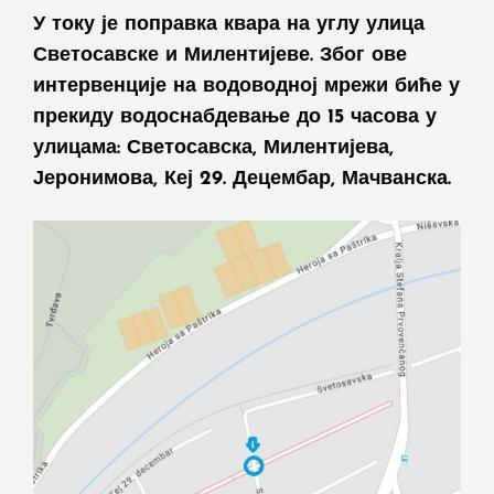
У току је поправка квара на углу улица
Светосавске и Милентијеве. Због ове
интервенције на водоводној мрежи биће у
прекиду водоснабдевање до 15 часова у
улицама: Светосавска, Милентијева,
Јеронимова, Кеј 29. Децембар, Мачванска.