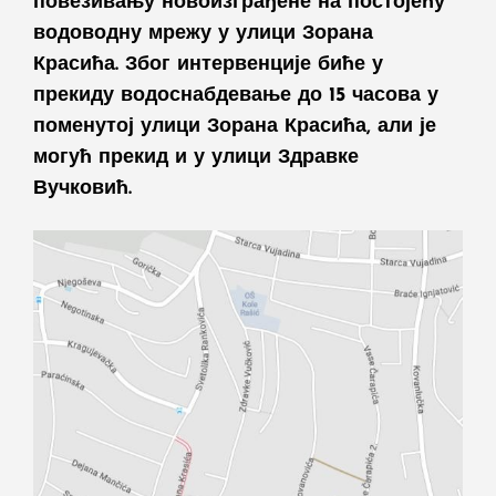
повезивању новоизграђене на постојећу
водоводну мрежу у улици Зорана
Красића. Због интервенције биће у
прекиду водоснабдевање до 15 часова у
поменутој улици Зорана Красића, али је
могућ прекид и у улици Здравке
Вучковић.