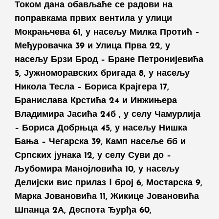
Током дана обављаће се радови на
поправкама првих вентила у улици
Мокрањчева 61, у насељу Милка Протић –
Међуровачка 39 и Улица Прва 22, у
насељу Брзи Брод – Бране Петронијевића
5, Јужноморавских бригада 8, у насељу
Никола Тесла – Бориса Крајгера 17,
Бранислава Крстића 24 и Инжињера
Владимира Јасића 24б , у селу Чамурлија
– Бориса Добрњца 45, у насељу Нишка
Бања – Чегарска 39, Камп насеље бб и
Српских јунака 12, у селу Суви до –
Љубомира Манојловића 10, у насељу
Делијски вис прилаз I број 6, Мостарска 9,
Марка Јовановића 11, Жикице Јовановића
Шпанца 2А, Деспота Ђурђа 60,