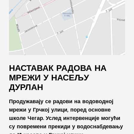
НАСТАВАК РАДОВА НА
МРЕЖИ У НАСЕЉУ
ДУРЛАН
Продужавају се радови на водоводној
мрежи у Грчкој улици, поред основне
школе Чегар. Услед интервенције могући
су повремени прекиди у водоснабдевању