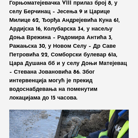
Горњоматејевачка VIII прилаз број 8, у
селу Берчинац – Јесења 9 и Царице
Милице 62, Ђорђа Андрејевића Куна 61,
Ардијска 16, Колубарска 34, у насељу
Доња Врежина – Радомира Антића 3,
Ражањска 30, у Новом Селу – Др Саве
Петровића 22, Сомборски булевар 61а,
Цара Душана бб и у селу Доњи Матејевац
– Стевана Јовановића 86. Због
интервенција могућ је прекид
водоснабдевања на поменутим
локацијама до 15 часова.