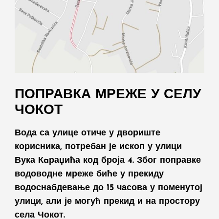
ПОПРАВКА МРЕЖЕ У СЕЛУ
ЧОКОТ
Вода са улице отиче у двориште
корисника, потребан је ископ у улици
Вука Кaраџића код броја 4. Због поправке
водоводне мреже биће у прекиду
водоснабдевање до 15 часова у поменутој
улици, али је могућ прекид и на простору
села Чокот.