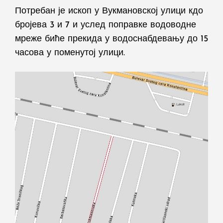
Потребан је ископ у Вукмановској улици кдо
бројева 3 и 7 и услед поправке водоводне
мреже биће прекида у водоснабдевању до 15
часова у поменутој улици.