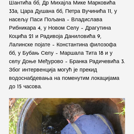
Шантића бб, Др Михајла Мике Марковића
33а, Цара Душана бб, Петра Вучинића 11, у
насељу Паси Пољана – Владислава
Рибникара 4, у Новом Селу – Драгутина
Коцића 21 и Радивоја Даниловића 9,
Лалинске појате – Константина филозофа
бб, у Бубањ Селу – Маршала Тита 18 и у
селу Доње Међурово – Бранка Радичевића 3.
Због интервенција могућ је прекид
водоснабдевања на поменутим локацијама
до 15 часова.