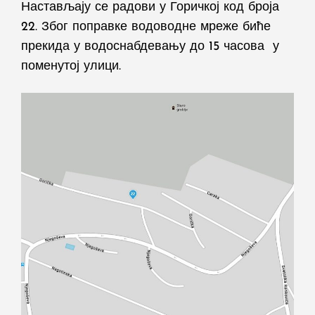
Настављају се радови у Горичкој код броја
22. Због поправке водоводне мреже биће
прекида у водоснабдевању до 15 часова у
поменутој улици.