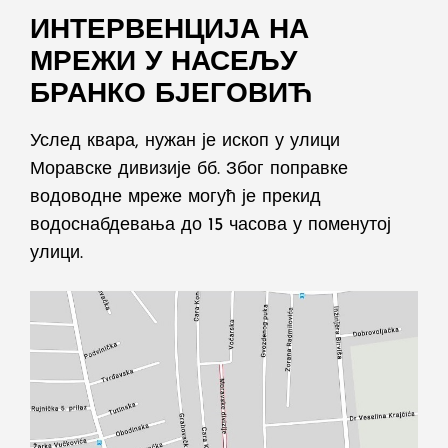
ИНТЕРВЕНЦИЈА НА
МРЕЖИ У НАСЕЉУ
БРАНКО БЈЕГОВИЋ
Услед квара, нужан је ископ у улици
Моравске дивизије бб. Због поправке
водоводне мреже могућ је прекид
водоснабдевања до 15 часова у поменутој
улици.