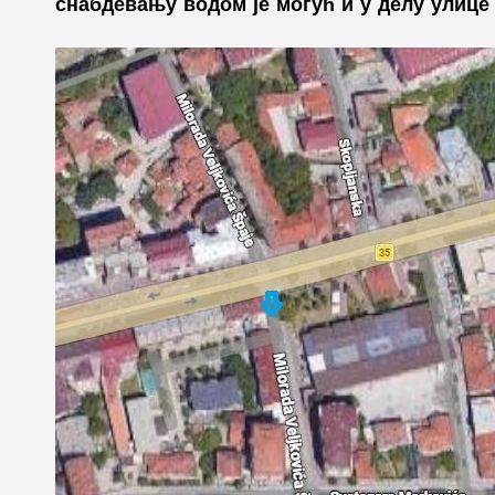
снабдевању водом је могућ и у делу улице