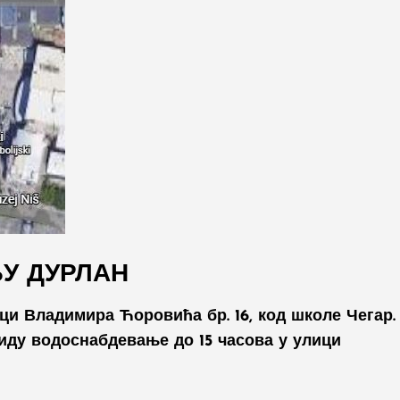
У ДУРЛАН
ци Владимира Ћоровића бр. 16, код школе Чегар.
иду водоснабдевање до 15 часова у улици