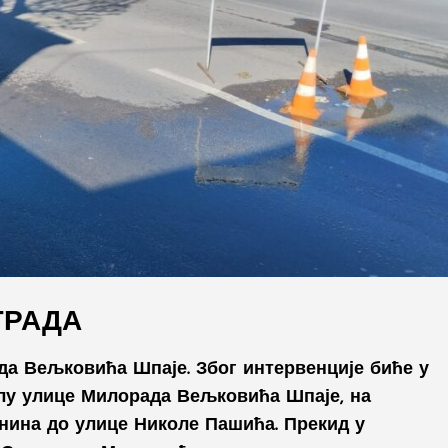
ГРАДА
да Вељковића Шпаје. Због интервенције биће у
елу улице Милорада Вељковића Шпаје, на
нина до улице Николе Пашића. Прекид у