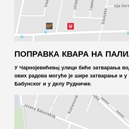
ПОПРАВКА КВАРА НА ПАЛ
У Чарнојевићевoj улици биће затварања вод
ових радова могуће је шире затварање и у
Бабунског и у делу Рудничке.