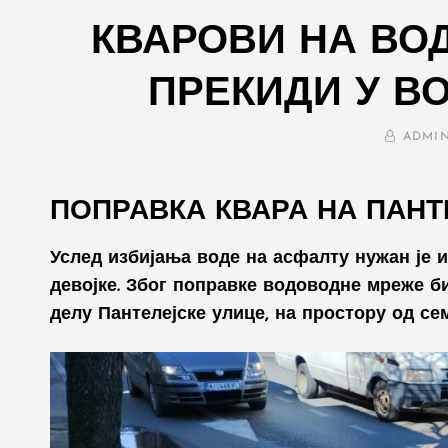
КВАРОВИ НА ВО
ПРЕКИДИ У 
BY
ADMI
ПОПРАВКА КВАРА НА ПАНТ
Услед избијања воде на асфалту нужан је и
девојке. Због поправке водоводне мреже б
делу Пантелејске улице, на простору од се