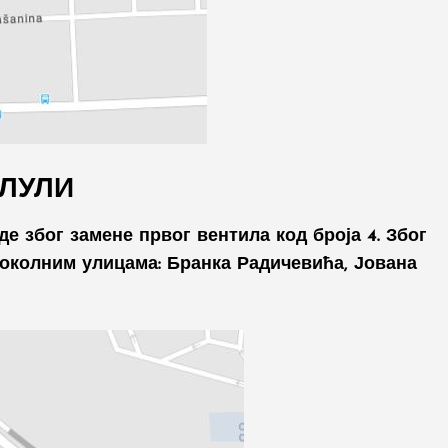
ИЛУЛИ
е због замене првог вентила код броја 4. Због
 околним улицама: Бранка Радичевића, Јована