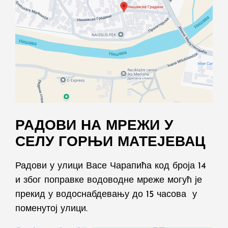
РАДОВИ НА МРЕЖИ У
СЕЛУ ГОРЊИ МАТЕЈЕВАЦ
Радови у улици Васе Чарапића код броја 14
и због поправке водоводне мреже могућ је
прекид у водоснабдевању до 15 часова у
поменутој улици.