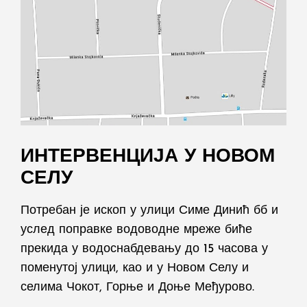
ИНТЕРВЕНЦИЈА У НОВОМ
СЕЛУ
Потребан је ископ у улици Симе Динић бб и
услед поправке водоводне мреже биће
прекида у водоснабдевању до 15 часова у
поменутој улици, као и у Новом Селу и
селима Чокот, Горње и Доње Међурово.