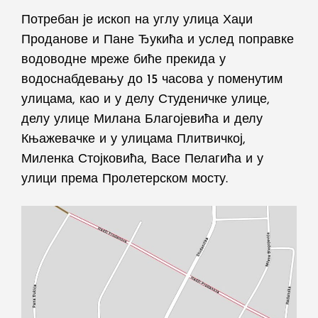
Потребан је ископ на углу улица Хаџи
Проданове и Пане Ђукића и услед поправке
водоводне мреже биће прекида у
водоснабдевању до 15 часова у поменутим
улицама, као и у делу Студеничке улице,
делу улице Милана Благојевића и делу
Књажевачке и у улицама Плитвичкој,
Миленка Стојковића, Васе Пелагића и у
улици према Пролетерском мосту.