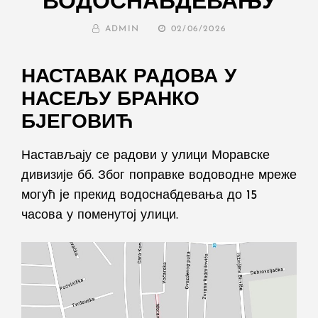
ВОДОСНАБДЕВАЊУ
BY
POSTED
ADMIN
02/06/2026
ON
НАСТАВАК РАДОВА У
НАСЕЉУ БРАНКО
БЈЕГОВИЋ
Настављају се радови у улици Моравске
дивизије бб. Због поправке водоводне мреже
могућ је прекид водоснабдевања до 15
часова у поменутој улици.