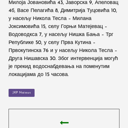
Милоја Јовановића 43, Јаворска 9, Апеловац
4б, Васе Пелагића 8, Димитрија Туцовића 10,
у насељу Никола Тесла – Милана
Јоксимовића 15, селу Горњи Матејевац –
Водоводкса 7, у насељу Нишка Бања – Трг
Републике 50, у селу Прва Кутина –
Првокутинска 76 и у насељу Никола Тесла –
Друга Нишавска 30. Због интервенција могућ
је прекид водоснабдевања на поменутим
локацијама до 15 часова.
TAGS
JKP Naissus
Post
navigation