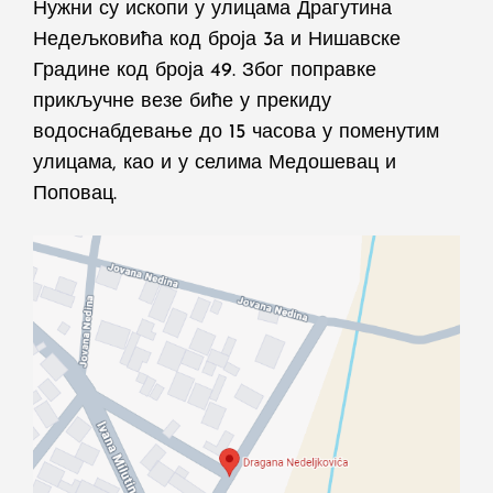
Нужни су ископи у улицама Драгутина
Недељковића код броја 3а и Нишавске
Градине код броја 49. Због поправке
прикључне везе биће у прекиду
водоснабдевање до 15 часова у поменутим
улицама, као и у селима Медошевац и
Поповац.