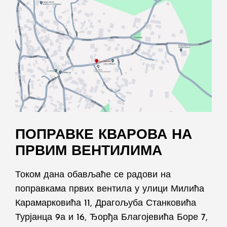
ПОПРАВКЕ КВАРОВА НА
ПРВИМ ВЕНТИЛИМА
Током дана обављаће се радови на
поправкама првих вентила у улици Милића
Карамарковића 11, Драгољуба Станковића
Турјанца 9а и 16, Ђорђа Благојевића Боре 7,