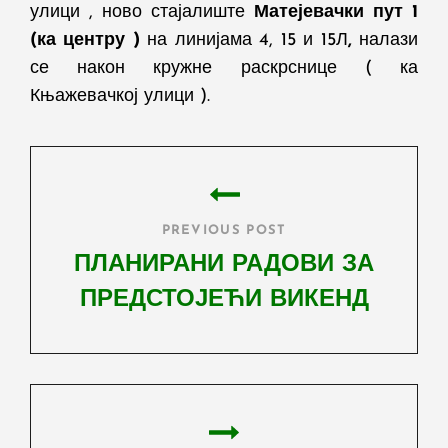
улици
,
ново
стајалиште
Матејевачки пут 1
(ка центру )
на линијама 4, 15 и 15Л
,
налази
се
након кружн
е раскрснице ( ка
Књажевачкој улици ).
Post
navigation
PREVIOUS POST
ПЛАНИРАНИ РАДОВИ ЗА
ПРЕДСТОЈЕЋИ ВИКЕНД
Previous
Post