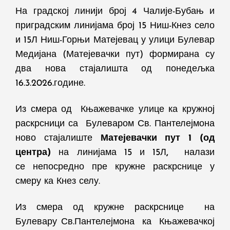
На градској линији број 4 Чалије-Бубањ и
приградским линијама број 15 Ниш-Кнез село
и 15Л Ниш-Горњи Матејевац у
улици Булевар
Медијана (Матејевачки пут) формирана су
два нова стајалишта
од понедељка
16.3.2026.године
.
Из смера од Књажевачке
улице
ка
кружној
раскрсници са
Булевар
ом
Св. Пантелејмона
ново стајалиште
Матејевачки пут 1
(од
центра)
на линијама 15 и 15Л
,
налази
се
непосредно пре круж
не раскрснице у
смеру ка Кнез селу
.
Из смера
од кружне раскрснице на
Булевару Св.Пантелејмона ка Књажевачкој