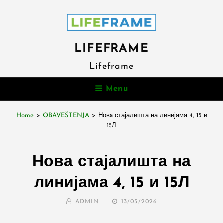
LIFEFRAME
Lifeframe
Menu
Home
>
OBAVEŠTENJA
>
Нова стајалишта на линијама 4, 15 и
15Л
Нова стајалишта на
линијама 4, 15 и 15Л
BY
POSTED
ADMIN
13/03/2026
ON