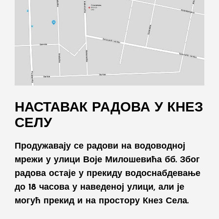
НАСТАВАК РАДОВА У КНЕЗ
СЕЛУ
Продужавају се радови на водоводној
мрежи у улици Воје Милошевића бб. Због
радова остаје у прекиду водоснабдевање
до 18 часова у наведеној улици, али је
могућ прекид и на простору Кнез Села.