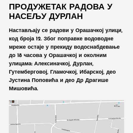
ПРОДУЖЕТАК РАДОВА У
НАСЕЉУ ДУРЛАН
Настављају се радови у Орашачкој улици,
код броја 12. Због поправке водоводне
мреже остаје у прекиду водоснабдевање
до 18 часова у Орашачкој и околним
улицама: Алексиначкој, Дурлан,
Гутемберговој, Гламочкој, Ибарској, део
Јустина Поповића и део Др Драгише
Мишовића.