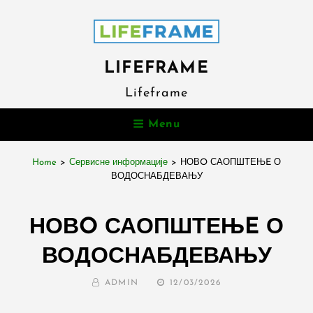
LIFEFRAME
Lifeframe
Menu
Home
>
Сервисне информације
>
НОВO САОПШТЕЊE О
ВОДОСНАБДЕВАЊУ
НОВO САОПШТЕЊE О
ВОДОСНАБДЕВАЊУ
BY
POSTED
ADMIN
12/03/2026
ON