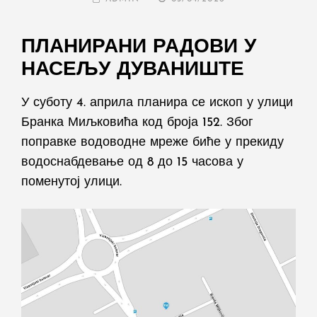
ON
ПЛАНИРАНИ РАДОВИ У
НАСЕЉУ ДУВАНИШТЕ
У суботу 4. априла планира се ископ у улици
Бранка Миљковића код броја 152. Због
поправке водоводне мреже биће у прекиду
водоснабдевање од 8 до 15 часова у
поменутој улици.