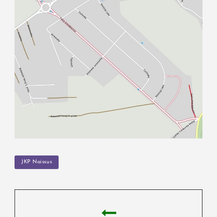
TAGS
JKP Naissus
Post
navigation