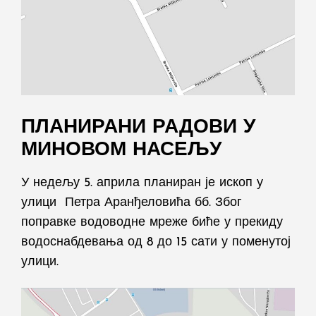
ПЛАНИРАНИ РАДОВИ У
МИНОВОМ НАСЕЉУ
У недељу 5. априла планиран је ископ у
улици Петра Аранђеловића бб. Због
поправке водоводне мреже биће у прекиду
водоснабдевања од 8 до 15 сати у поменутој
улици.