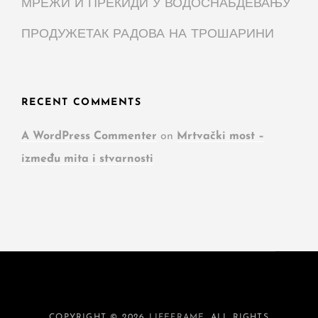
МРЕЖИ И ПРЕКИДИ У ВОДОСНАБДЕВАЊУ
ПРОДУЖЕТАК РАДОВА НА ТРОШАРИНИ
RECENT COMMENTS
A WordPress Commenter
on
Mrtvački most –
između mita i stvarnosti
COPYRIGHT © 2026
LIFEFRAME
. ALL RIGHTS