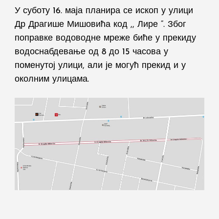
У суботу 16. маја планира се ископ у улици
Др Драгише Мишовића код ,, Лире “. Због
поправке водоводне мреже биће у прекиду
водоснабдевање од 8 до 15 часова у
поменутој улици, али је могућ прекид и у
околним улицама.