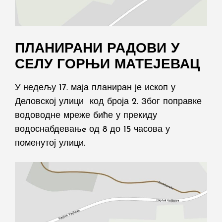
ПЛАНИРАНИ РАДОВИ У
СЕЛУ ГОРЊИ МАТЕЈЕВАЦ
У недељу 17. маја планиран је ископ у
Деловској улици код броја 2. Због поправке
водоводне мреже биће у прекиду
водоснабдевањe од 8 до 15 часова у
поменутој улици.