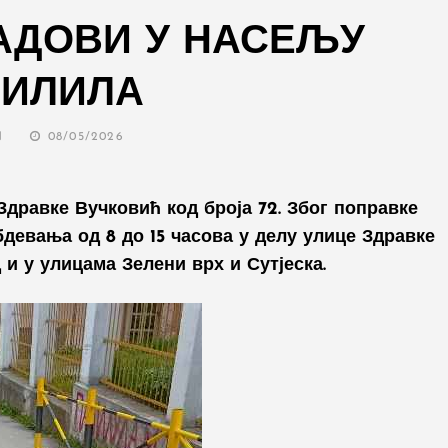
АДОВИ У НАСЕЉУ
ЛИЛИЛА
POSTED
N
08/05/2026
ON
 Здравке Вучковић код броја 72. Због поправке
девања од 8 до 15 часова у делу улице
Здравке
 и у улицама Зелени врх и Сутјеска.