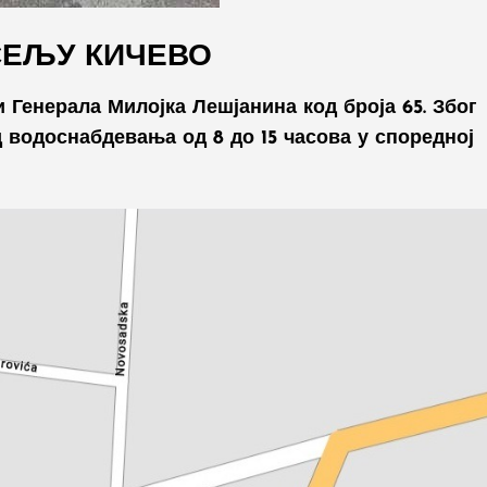
СЕЉУ КИЧЕВО
и Генерала Милојка Лешјанина код броја 65. Због
 водоснабдевања од 8 до 15 часова у споредној