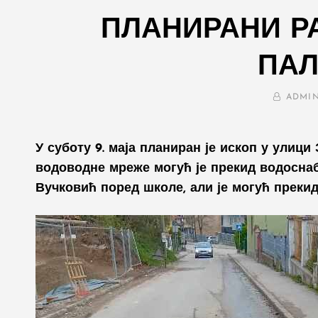
ПЛАНИРАНИ Р
ПА
BY
ADMI
У суботу 9. маја планиран је ископ у улици
водоводне мреже могућ је прекид водоснаб
Вучковић
поред школе, али је могућ прекид