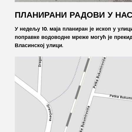
ПЛАНИРАНИ РАДОВИ У НА
У недељу 10. маја планиран је ископ у улиц
поправке водоводне мреже могућ је прекид
Власинској улици.