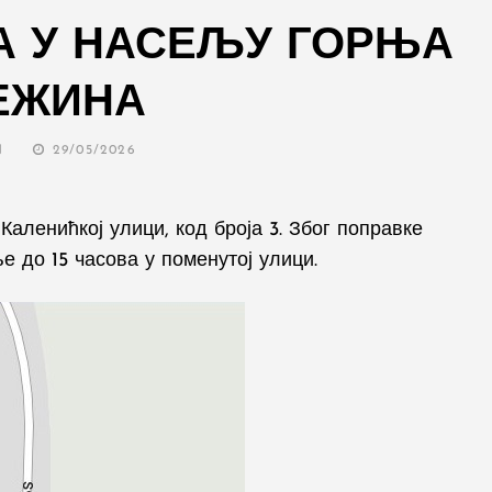
А У НАСЕЉУ ГОРЊА
ЕЖИНА
POSTED
N
29/05/2026
ON
Каленићкој улици, код броја 3. Због поправке
 до 15 часова у поменутој улици.