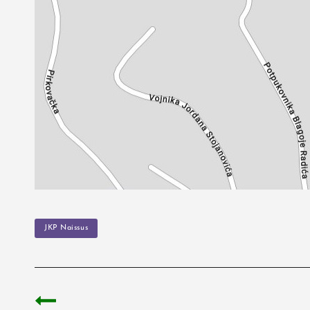
TAGS
JKP Naissus
Post
navigation