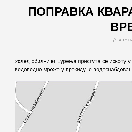
ПОПРАВКА КВАР
ВР
BY
ADMI
Услед обилнијег цурења приступа се ископу у 
водоводне мреже у прекиду је водоснабдевање