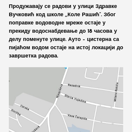
Продужавају се радови у улици Здравке
Вучковић код школе ,,Коле Рашић“. Због
поправке водоводне мреже остаје у
прекиду водоснабдевање до 18 часова у
делу поменуте улице. Ауто – цистерна са
пијаћом водом остаје на истој локацији до
завршетка радова.