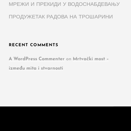
МРЕЖИ И ПРЕКИДИ У ВОДОСНАБДЕВАЊУ
ПРОДУЖЕТАК РАДОВА НА ТРОШАРИНИ
RECENT COMMENTS
A WordPress Commenter
on
Mrtvački most –
između mita i stvarnosti