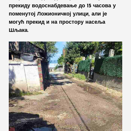
прекиду водоснабдевање до 15 часова у
поменутој Ложионичкој улици, али је
могућ прекид и на простору насеља
Шљака.