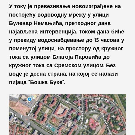
У току је превезивање новоизграђене на
постојећу водоводну мрежу у улици
Булевар Немањића, претходног дана
најављена интервенција. Током дана биће
у прекиду водоснабдевање до 15 часова у
поменутој улици, на простору од кружног
тока са улицом Благоја Паровића до
кружног тока са Сремском улицом. Без
воде је десна страна, на којој се налази
пијаца “Бошка Бухе“.