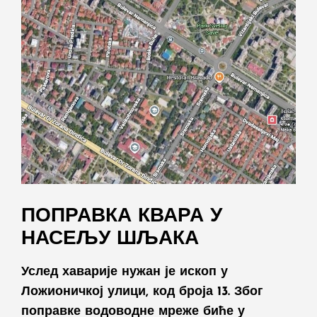
ПОПРАВКА КВАРА У
НАСЕЉУ ШЉАКА
Услед хаварије нужан је ископ у
Ложионичкој улици, код броја 13. Због
поправке водоводне мреже биће у