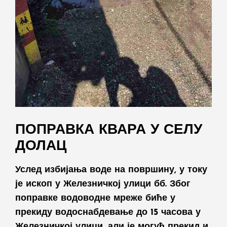
ПОПРАВКА КВАРА У СЕЛУ
ДОЛАЦ
Услед избијања воде на површину, у току
је ископ у Железничкој улици бб. Због
поправке водоводне мреже биће у
прекиду водоснабдевање до 15 часова у
Железничкој улици, али је могућ прекид и