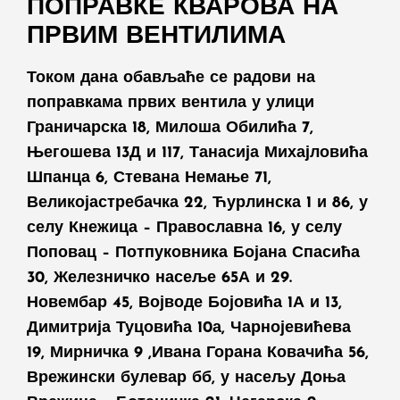
ПОПРАВКЕ КВАРОВА НА
ПРВИМ ВЕНТИЛИМА
Током дана обављаће се радови на
поправкама првих вентила у улици
Граничарска 18, Милоша Обилића 7,
Његошева 13Д и 117, Танасија Михајловића
Шпанца 6, Стевана Немање 71,
Великојастребачка 22, Ћурлинска 1 и 86, у
селу Кнежица – Православна 16, у селу
Поповац – Потпуковника Бојана Спасића
30, Железничко насеље 65А и 29.
Новембар 45, Војводе Бојовића 1А и 13,
Димитрија Туцовића 10а, Чарнојевићева
19, Мирничка 9 ,Ивана Горана Ковачића 56,
Врежински булевар бб, у насељу Доња