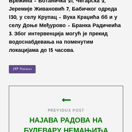
Врежина – Ботаничка 21, Чегарска 2,
Јеремије Живановић 7, Бабичког одреда
130, у селу Крупац – Вука Краџића бб и у
селу Доње Међурово – Бранка Радичеића
3. Због интервенција могућ је прекид
водоснабдевања на поменутим
локацијама до 15 часова.
TAGS
JKP Naissus
Post
navigation
PREVIOUS POST
НАЈАВА РАДОВА НА
БУЛЕВАРУ НЕМАЊИЋА